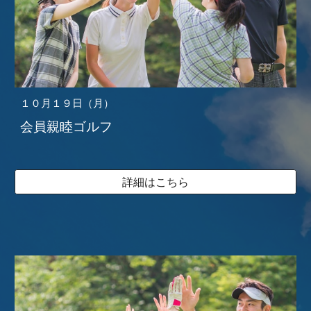
１０
月
１９
日（
月
）
会員親睦ゴルフ
詳細はこちら