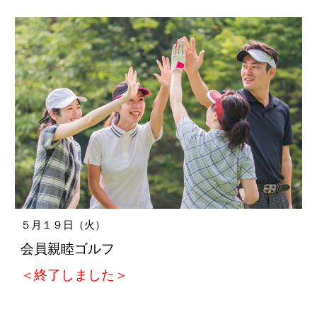
５
月
１９
日（
火
）
会員親睦ゴルフ
＜終了しました＞