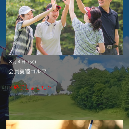
８
月
４
日（火）
会員親睦ゴルフ
＜終了しました＞