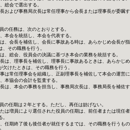
は、総会で選出する。
局長および事務局次長は常任理事から会長または理事長が委嘱
役員の任務は、次のとおりとする。
は、本会を統括し、本会を代表する。
長は、会長を補佐し、会長に事故ある時は、あらかじめ会長が
は、その職務を行う。
長は、総会、役員会の決議に基づき本会の業務を統括する。
事長は、理事長を補佐し、理事長に事故あるときは、あらかじ
が欠けたときは、その職務を行う。
理事は常任理事会を組織し、正副理事長を補佐して本会の運営
は、本協会の会計を監査する。
局長は、本会の事務を担当し、事務局次長は、事務局長を補佐
役員の任期は２年とする。ただし、再任は妨げない。
または増員により選任された役員の任期は、前任者または現任
る。
は、任期終了後も後任者が就任するまでは、その職務を行うも