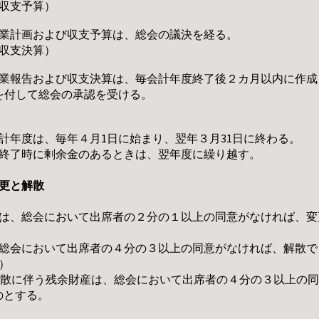
収支予算）
事業計画および収支予算は、総会の議決を経る。
収支決算）
事業報告および収支決算は、毎会計年度終了後２カ月以内に作
を付して総会の承認を受ける。
会計年度は、毎年４月1日に始まり、翌年３月31日に終わる。
度終了時に剰余金のあるときは、翌年度に繰り越す。
更と解散
則は、総会において出席者の２分の１以上の同意がなければ、
、総会において出席者の４分の３以上の同意がなければ、解散
）
解散に伴う残余財産は、総会において出席者の４分の３以上の
のとする。