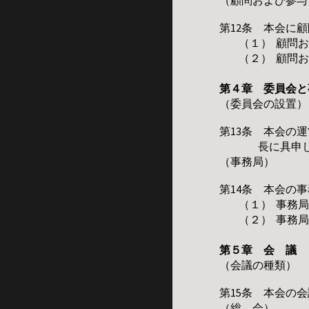
（顧問および参与
第12条 本会に
（１）
顧問
（２）
顧問
第４章 委員会と
（委員会の設置）
第13条 本会の
長に具申
（事務局）
第14条 本会の
（１）
事務
（２）
事務
第５章 会 議
（会議の種類）
第15条 本会の
（総 会）