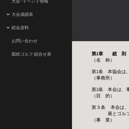
大会･イベント情報
大会成績表
総会資料
お問い合わせ
第1章 総 則
親睦ゴルフ 組合せ表
（名 称）
第
1
条 本協会は
（事務所）
第
2
条 本会は、
（目 的）
第３条
本会は
展とゴル
（事 業）