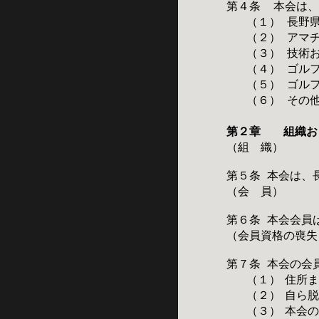
第４条
本会は
（１）
長野
（２）
アマ
（３）
技術
（４）
ゴル
（５）
ゴル
（６）
その
第２章 組織お
（組 織）
第５条
本会は、
（会 員）
第６条
本会会員
（会員資格の喪失
第７条
本会の会
（１）
住所
（２）
自ら
（３）
本会