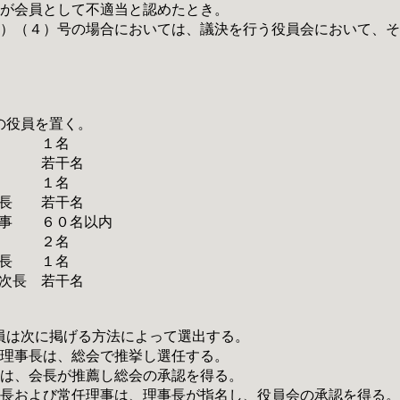
会が会員として不適当と認めたとき。
３）（４）号の場合においては、議決を行う役員会において、
の役員を置く。
長 １名
長 若干名
長 １名
長 若干名
事 ６０名以内
事 ２名
長 １名
次長 若干名
員は次に掲げる方法によって選出する。
と理事長は、総会で推挙し選任する。
長は、会長が推薦し総会の承認を得る。
事長および常任理事は、理事長が指名し、役員会の承認を得る