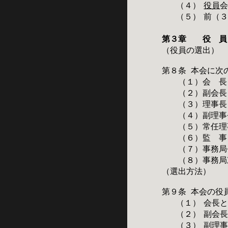
（４）
役員
（５）
前（
第３章 役 員
（
役員の選出）
第８条
本会に次
（１）会 
（２）副会
（３）理事
（４）副理事
（５）常任理
（６）監 
（７）事務局
（８）事務局
（選出方法）
第９条
本会の役
（１）
会長
（２）
副会
（３）
副理