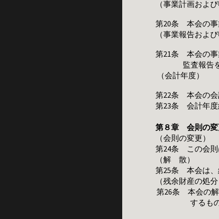
（事業計画および
第20条 本会の
（事業報告および
第21条 本会の
監査報告
（会計年度）
第22条 本会の
第23条 会計年
第８章 会則の変
（会則の変更）
第24条 この会
（解 散）
第25条 本会は
（残余財産の処分
第26条 本会の
するも