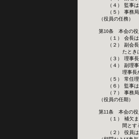
（４）
監事
（５）
事務
（役員の任務）
第10条 本会の
（１）
会長
（２）
副会
たとき
（３）
理事
（４）
副理
理事長
（５）
常任
（６）
監事
（７）
事務
（役員の任期）
第11条 本会の
（１）
補欠
間とす
（２）
役員