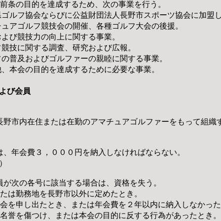
、前条の目的を達成するため、次の事業を行う。
県ゴルフ協会ならびに公益財団法人長野市スポーツ協会に加盟
チュアゴルフ競技会の開催、各種ゴルフ大会の後援。
および競技力の向上に関する事業。
フ競技に関する調査、研究および広報。
フの普及およびゴルファーの親睦に関する事業。
他、本会の目的を達成するために必要な事業。
よび会員
長野市内在住または在勤のアマチュアゴルファーをもって組織
は、年会費３，０００円を納入しなければならない。
）
員が次の各号に該当する場合は、資格を失う。
または勤務地を長野市以外に定めたとき。
脱会を申し出たとき、または年会費を２年以内に納入しなかっ
の名誉を傷つけ、または本会の目的に反する行為があったとき