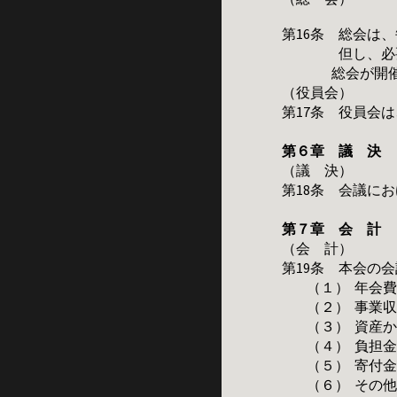
第16条 総会は
但し、必要と認
総会が開
（役員会）
第17条 役員会
第６章 議 決
（議 決）
第
18
条 会議にお
第７章 会 計
（会 計）
第19条 本会の
（１）
年会
（２）
事業
（３）
資産
（４）
負担
（５）
寄付
（６）
その